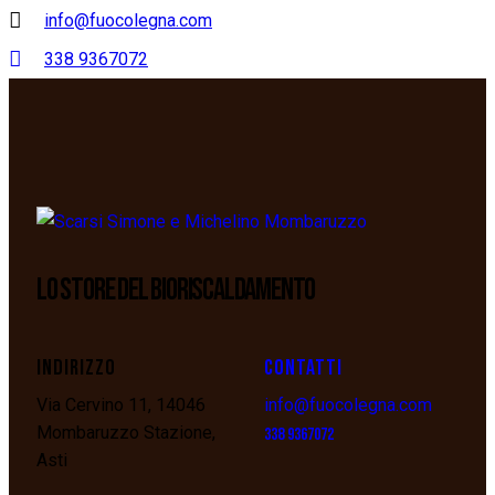
info@fuocolegna.com
338 9367072
LO STORE DEL BIORISCALDAMENTO
INDIRIZZO
CONTATTI
Via Cervino 11, 14046
info@fuocolegna.com
Mombaruzzo Stazione,
338 9367072
Asti