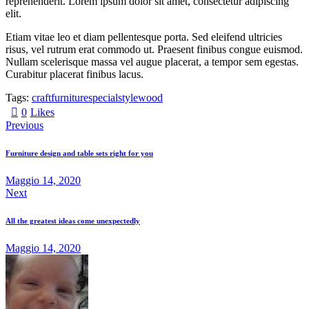
reprehenderit. Lorem ipsum dolor sit amet, consectetur adipiscing
elit.
Etiam vitae leo et diam pellentesque porta. Sed eleifend ultricies
risus, vel rutrum erat commodo ut. Praesent finibus congue euismod.
Nullam scelerisque massa vel augue placerat, a tempor sem egestas.
Curabitur placerat finibus lacus.
Tags:
craft
furniture
special
style
wood
0
Likes
Previous
Furniture design and table sets right for you
Maggio 14, 2020
Next
All the greatest ideas come unexpectedly
Maggio 14, 2020